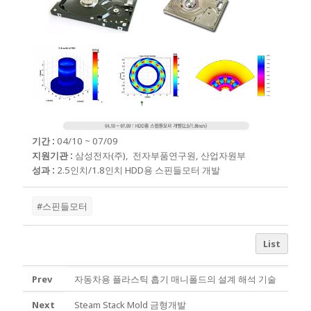
기간 :
04/10 ~ 07/09
지원기관 :
삼성전자(주),
전자부품연구원, 산업자원부
성과 :
2.5인치/1.8인치 HDD용 스핀들모터 개발
#스핀들모터
List
Prev
자동차용 플라스틱 흡기 매니폴드의 설계 해석 기술
Next
Steam Stack Mold 금형개발